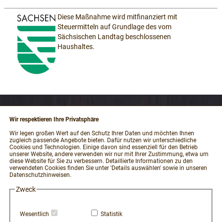
Diese Maßnahme wird mitfinanziert mit
Steuermitteln auf Grundlage des vom
Sächsischen Landtag beschlossenen
Haushaltes.
Wir respektieren Ihre Privatsphäre
RECHTLICHES
Wir legen großen Wert auf den Schutz Ihrer Daten und möchten Ihnen
zugleich passende Angebote bieten. Dafür nutzen wir unterschiedliche
Impressum
Cookies und Technologien. Einige davon sind essenziell für den Betrieb
unserer Website, andere verwenden wir nur mit Ihrer Zustimmung, etwa um
AGB und Kundeninformationen
diese Website für Sie zu verbessern. Detaillierte Informationen zu den
verwendeten Cookies finden Sie unter 'Details auswählen' sowie in unseren
Datenschutzerklärung
Datenschutzhinweisen.
Widerrufsbelehrung / Muster-Widerrufsformular
Zweck
Vertrag widerrufen
Zahlung und Versand
Wesentlich
Statistik