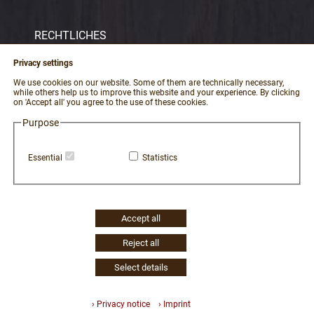
RECHTLICHES
Imprint
Privacy settings
Terms and conditions
We use cookies on our website. Some of them are technically necessary,
while others help us to improve this website and your experience. By clicking
data protection
on 'Accept all' you agree to the use of these cookies.
revocation
Purpose
Revoke Contract
Essential
Statistics
payment and shipping
Erklärung zur Barrierefreiheit
Widerruf Cookie-Einwilligung
Accept all
Reject all
Select details
6 | 369 | 23535
› Privacy notice
› Imprint