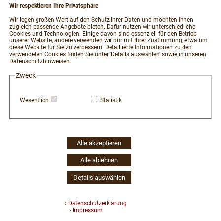
Wir respektieren Ihre Privatsphäre
Wir legen großen Wert auf den Schutz Ihrer Daten und möchten Ihnen
zugleich passende Angebote bieten. Dafür nutzen wir unterschiedliche
Cookies und Technologien. Einige davon sind essenziell für den Betrieb
unserer Website, andere verwenden wir nur mit Ihrer Zustimmung, etwa um
diese Website für Sie zu verbessern. Detaillierte Informationen zu den
S0303
verwendeten Cookies finden Sie unter 'Details auswählen' sowie in unseren
Datenschutzhinweisen.
Hochzeitstorte, 3 Etagen Krem
Zweck
Preis auf Anfrage
Wesentlich
Statistik
Details
Alle akzeptieren
Alle ablehnen
Details auswählen
› Datenschutzerklärung
› Impressum