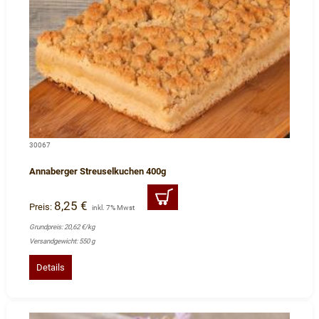
30067
Annaberger Streuselkuchen 400g
8,25 €
Preis:
inkl. 7% Mwst
Grundpreis: 20,62 €/kg
Versandgewicht: 550 g
Details