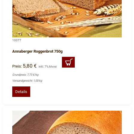
10077
Annaberger Roggenbrot 750g
5,80 €
Preis:
inkl. 7% Mwst
Grundpreis: 7,73 €/kg
Versandgewicht: 1,00 kg
Details