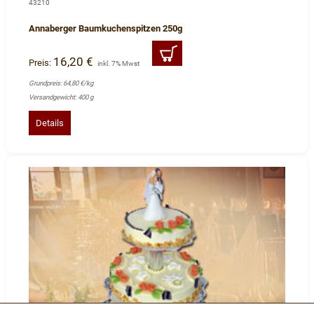
43210
Annaberger Baumkuchenspitzen 250g
16,20 €
Preis:
inkl. 7% Mwst
Grundpreis: 64,80 €/kg
Versandgewicht: 400 g
Details