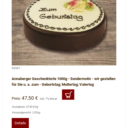
50507
Annaberger Geschenktorte 1000g - Sondermotiv - wir gestalten
für Sie u. a. zum - Geburtstag; Muttertag; Vatertag
47,50 €
Preis:
inkl. 7% Mwst
Grundpreis: 47,50 €/kg
Versandgewicht: 1,20 kg
Details