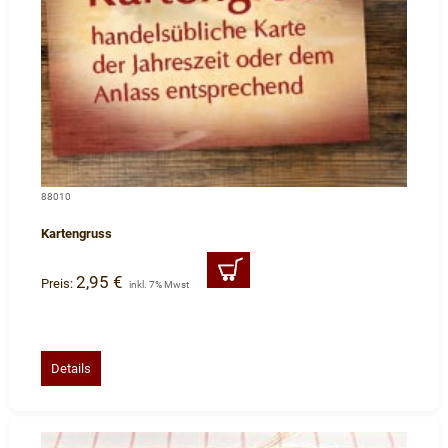
88010
Kartengruss
2,95 €
Preis:
inkl. 7% Mwst
Details