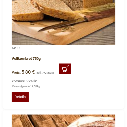
14137
Vollkornbrot 750g
5,80 €
Preis:
inkl. 7% Mwst
Grundpreis: 7,73 €/kg
Versandgewicht: 1,00 kg
Details