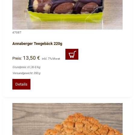
47087
Annaberger Teegebäck 220g
13,50 €
Preis:
inkl. 7% Mwst
Grundpreis: 61,36 €/kg
Versandgewicht: 350 g
Details