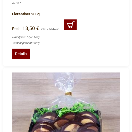
47607
Florentiner 200g
13,50 €
Preis:
inkl. 7% Mwst
Grundpreis: 67,50 €/kg
Versandgewicht: 350 g
Details