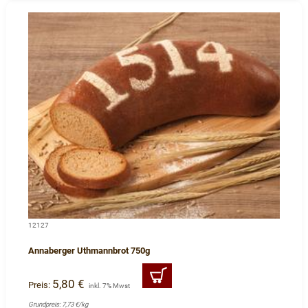
12127
Annaberger Uthmannbrot 750g
5,80 €
Preis:
inkl. 7% Mwst
Grundpreis: 7,73 €/kg