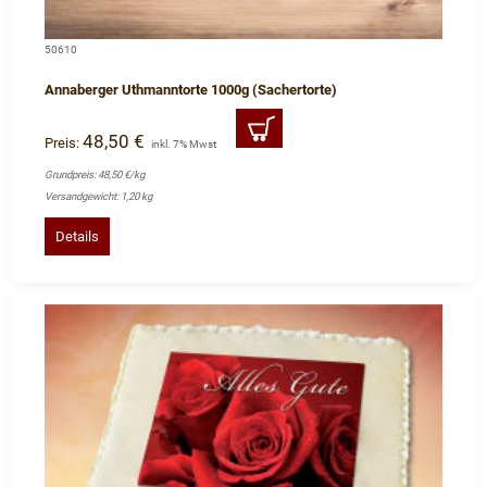
50610
Annaberger Uthmanntorte 1000g (Sachertorte)
48,50 €
Preis:
inkl. 7% Mwst
Grundpreis: 48,50 €/kg
Versandgewicht: 1,20 kg
Details