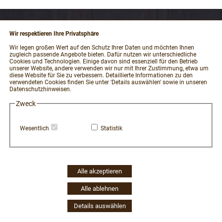
Wir respektieren Ihre Privatsphäre
RECHTLICHES
Wir legen großen Wert auf den Schutz Ihrer Daten und möchten Ihnen
zugleich passende Angebote bieten. Dafür nutzen wir unterschiedliche
Impressum
Cookies und Technologien. Einige davon sind essenziell für den Betrieb
unserer Website, andere verwenden wir nur mit Ihrer Zustimmung, etwa um
AGB und Kundeninformationen
diese Website für Sie zu verbessern. Detaillierte Informationen zu den
verwendeten Cookies finden Sie unter 'Details auswählen' sowie in unseren
Datenschutzerklärung
Datenschutzhinweisen.
Widerrufsbelehrung / Muster-Widerrufsformular
Zweck
Vertrag widerrufen
Zahlung und Versand
Wesentlich
Statistik
Hinweisgeber-Portal
Erklärung zur Barrierefreiheit
Widerruf Cookie-Einwilligung
Alle akzeptieren
Alle ablehnen
Details auswählen