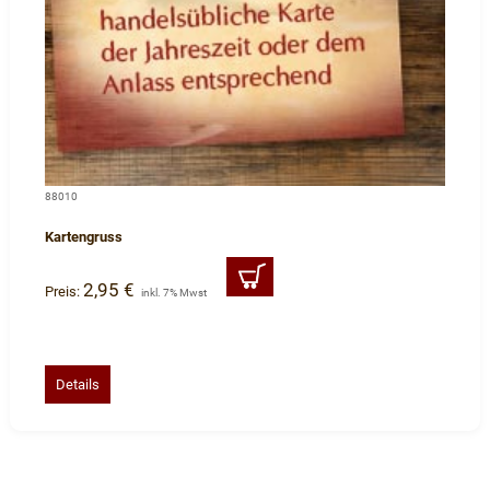
88010
Kartengruss
2,95 €
Preis:
inkl. 7% Mwst
Details