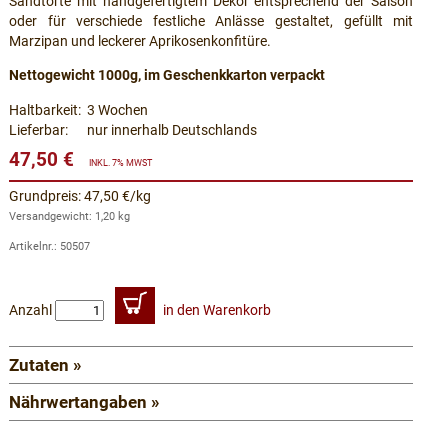
Sandtorte mit handgefertigtem Dekor entsprechend der Saison
oder für verschiede festliche Anlässe gestaltet, gefüllt mit
Marzipan und leckerer Aprikosenkonfitüre.
Nettogewicht 1000g, im Geschenkkarton verpackt
Haltbarkeit:
3 Wochen
Lieferbar:
nur innerhalb Deutschlands
47,50 €
INKL. 7% MWST
Grundpreis: 47,50 €/kg
Versandgewicht: 1,20 kg
Artikelnr.: 50507
Anzahl
in den Warenkorb
Zutaten »
Nährwertangaben »