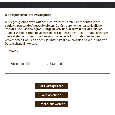
Wir respektieren Ihre Privatsphäre
RECHTLICHES
Wir legen großen Wert auf den Schutz Ihrer Daten und möchten Ihnen
zugleich passende Angebote bieten. Dafür nutzen wir unterschiedliche
Impressum
Cookies und Technologien. Einige davon sind essenziell für den Betrieb
unserer Website, andere verwenden wir nur mit Ihrer Zustimmung, etwa um
AGB und Kundeninformationen
diese Website für Sie zu verbessern. Detaillierte Informationen zu den
verwendeten Cookies finden Sie unter 'Details auswählen' sowie in unseren
Datenschutzerklärung
Datenschutzhinweisen.
Widerrufsbelehrung / Muster-Widerrufsformular
Zweck
Vertrag widerrufen
Zahlung und Versand
Wesentlich
Statistik
Hinweisgeber-Portal
Erklärung zur Barrierefreiheit
Widerruf Cookie-Einwilligung
Alle akzeptieren
Alle ablehnen
Details auswählen
45 | 1091 | 523929