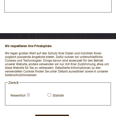
Wir respektieren Ihre Privatsphäre
RECHTLICHES
Wir legen großen Wert auf den Schutz Ihrer Daten und möchten Ihnen
zugleich passende Angebote bieten. Dafür nutzen wir unterschiedliche
Impressum
Cookies und Technologien. Einige davon sind essenziell für den Betrieb
unserer Website, andere verwenden wir nur mit Ihrer Zustimmung, etwa um
AGB und Kundeninformationen
diese Website für Sie zu verbessern. Detaillierte Informationen zu den
verwendeten Cookies finden Sie unter 'Details auswählen' sowie in unseren
Datenschutzerklärung
Datenschutzhinweisen.
Widerrufsbelehrung / Muster-Widerrufsformular
Zweck
Vertrag widerrufen
Zahlung und Versand
Wesentlich
Statistik
Hinweisgeber-Portal
Erklärung zur Barrierefreiheit
Widerruf Cookie-Einwilligung