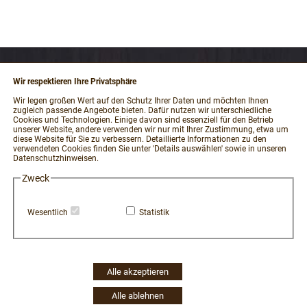
Wir respektieren Ihre Privatsphäre
RECHTLICHES
Wir legen großen Wert auf den Schutz Ihrer Daten und möchten Ihnen
zugleich passende Angebote bieten. Dafür nutzen wir unterschiedliche
Impressum
Cookies und Technologien. Einige davon sind essenziell für den Betrieb
unserer Website, andere verwenden wir nur mit Ihrer Zustimmung, etwa um
AGB und Kundeninformationen
diese Website für Sie zu verbessern. Detaillierte Informationen zu den
verwendeten Cookies finden Sie unter 'Details auswählen' sowie in unseren
Datenschutzerklärung
Datenschutzhinweisen.
Widerrufsbelehrung / Muster-Widerrufsformular
Zweck
Vertrag widerrufen
Zahlung und Versand
Wesentlich
Statistik
Hinweisgeber-Portal
Erklärung zur Barrierefreiheit
Widerruf Cookie-Einwilligung
Alle akzeptieren
Alle ablehnen