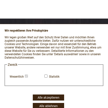
Wir respektieren Ihre Privatsphäre
RECHTLICHES
Wir legen großen Wert auf den Schutz Ihrer Daten und möchten Ihnen
zugleich passende Angebote bieten. Dafür nutzen wir unterschiedliche
Impressum
Cookies und Technologien. Einige davon sind essenziell für den Betrieb
unserer Website, andere verwenden wir nur mit Ihrer Zustimmung, etwa um
AGB und Kundeninformationen
diese Website für Sie zu verbessern. Detaillierte Informationen zu den
verwendeten Cookies finden Sie unter 'Details auswählen' sowie in unseren
Datenschutzerklärung
Datenschutzhinweisen.
Widerrufsbelehrung / Muster-Widerrufsformular
Zweck
Vertrag widerrufen
Zahlung und Versand
Wesentlich
Statistik
Hinweisgeber-Portal
Erklärung zur Barrierefreiheit
Widerruf Cookie-Einwilligung
Alle akzeptieren
Alle ablehnen